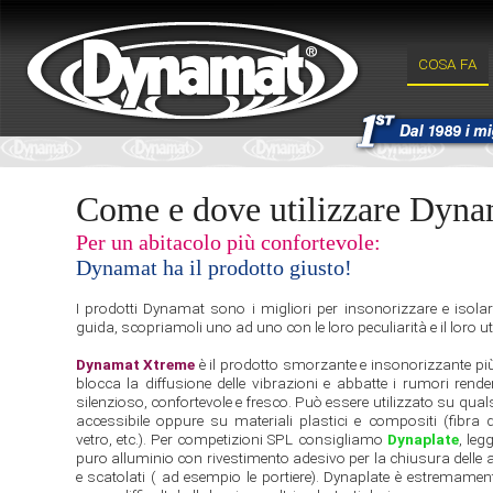
COSA FA
Come e dove utilizzare Dyna
Per un abitacolo più confortevole:
Dynamat ha il prodotto giusto!
I prodotti Dynamat sono i migliori per insonorizzare e isolar
guida, scopriamoli uno ad uno con le loro peculiarità e il loro uti
Dynamat Xtreme
è il prodotto smorzante e insonorizzante più
blocca la diffusione delle vibrazioni e abbatte i rumori rend
silenzioso, confortevole e fresco. Può essere utilizzato su qual
accessibile oppure su materiali plastici e compositi (fibra d
vetro, etc.). Per competizioni SPL consigliamo
Dynaplate
, leg
puro alluminio con rivestimento adesivo per la chiusura delle a
e scatolati ( ad esempio le portiere). Dynaplate è estremament