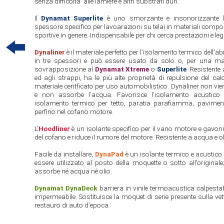
senza difficolta' alle lamiere e altri substrati duri.
Il
Dynamat Superlite
è uno smorzante e insonorizzante l
spessore specifico per lavoarazioni su telai in materiali compos
sportive in genere. Indispensabile per chi cerca prestazioni e le
Dynaliner
è il materiale perfetto per l’isolamento termico dell’ab
in tre spessori e può essere usato da solo o, per una mag
sovrapposizione al
Dynamat Xtreme
o
Superlite
. Resistente
ed agli strappi, ha le più alte proprietà di repulsione del cal
materiale ceritficato per uso automobilistico. Dynaliner non vien
e non assorbe l’acqua. Favorisce l’isolamento acustico 
isolamento termico per tetto, paratia parafiamma, pavimento
perfino nel cofano motore.
L’
Hoodliner
è un isolante specifico per il vano motore e gavoni
del cofano e riduce il rumore del motore. Resistente a acqua e ol
Facile da installare,
DynaPad
è un isolante termico e acustico
essere utilizzato al posto della moquette o sotto all’original
assorbe né acqua né olio.
Dynamat DynaDeck
barriera in vinile termoacustica calpestabi
impermeabile. Sostituisce la moquet di serie presente sulla vet
restauro di auto d’epoca.