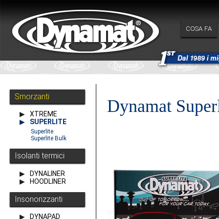
COSA FA
Smorzanti
Dynamat Superl
XTREME
SUPERLITE
Superlite
Superlite Bulk
Isolanti termici
DYNALINER
HOODLINER
Insonorizzanti
DYNAPAD