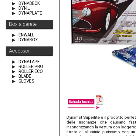
DYNADECK
DYNIL
DYNAPLATE
Box a parete
ENWALL
DYNABOX
Accessori
DYNATAPE
ROLLER PRO
ROLLER ECO
BLADE
GLOVES
Dynamat Superlite è il prodotto perf
decisamente superiori a quelle di tutti
delle risonanze che causano fast
RENDI LA TUA AUTO SILENZIOSA 
insonorizzando la vettura con leggere
vibrazioni e alle risonanze- Blocca i ru
strato di alluminio purissimo con un 
comfort di viaggio- Mantieni il 