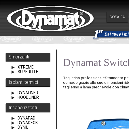
COSA FA
Smorzanti
Dynamat Switc
XTREME
SUPERLITE
Taglierino professionaleStrumento per
Isolanti termici
comodo grazie alle sue dimensioni rido
taglierino a lama pieghevole con chiav
DYNALINER
HOODLINER
Insonorizzanti
DYNAPAD
DYNADECK
DYNIL